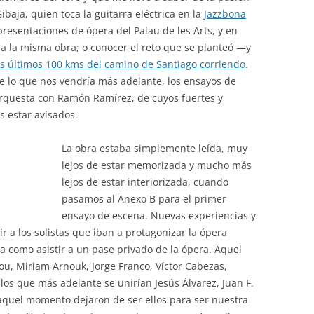
Gibaja, quien toca la guitarra eléctrica en la
Jazzbona
presentaciones de ópera del Palau de les Arts, y en
 la misma obra; o conocer el reto que se planteó —y
os últimos 100 kms del camino de Santiago corriendo
.
 lo que nos vendría más adelante, los ensayos de
 orquesta con Ramón Ramírez, de cuyos fuertes y
 estar avisados.
La obra estaba simplemente leída, muy
lejos de estar memorizada y mucho más
lejos de estar interiorizada, cuando
pasamos al Anexo B para el primer
ensayo de escena. Nuevas experiencias y
r a los solistas que iban a protagonizar la ópera
 como asistir a un pase privado de la ópera. Aquel
u, Miriam Arnouk, Jorge Franco, Víctor Cabezas,
los que más adelante se unirían Jesús Álvarez, Juan F.
aquel momento dejaron de ser ellos para ser nuestra