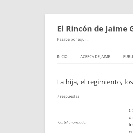
Saltar
al
contenido
El Rincón de Jaime
Pasaba por aquí …
INICIO
ACERCA DE JAIME
PUBL
La hija, el regimiento, los
7 respuestas
C
d
Cartel anunciador
lo
óp