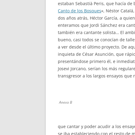
estaban Sebastià Peris, que hacía de 
Canto de los Bosques
«, Néstor Catalá
dos años atrás, Héctor García, a quien
enteramos que Jordi Sánchez era cant
también era cantante solista… El amb
bueno, casi todos se conocían de tall
a ver desde el último proyecto. De a
inquieta de César Asunción, que ráp
presentándose primero él, e inmediata
Josevi Jorcano, serían los más regular
transgresor a los largos ensayos que
Anexo B
que cantar y poder acudir a los ensayo
se iba estableciendo con el resto de 