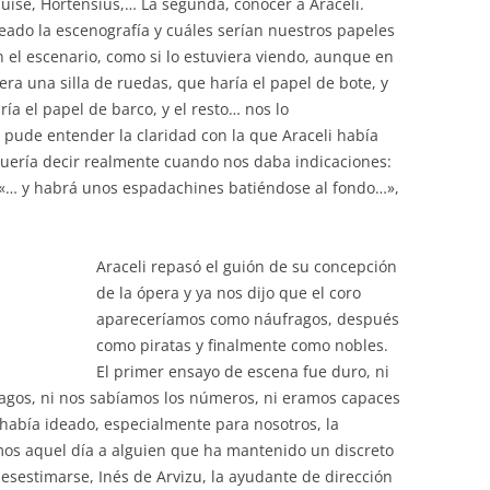
quise, Hortensius,… La segunda, conocer a Araceli.
ado la escenografía y cuáles serían nuestros papeles
 el escenario, como si lo estuviera viendo, aunque en
era una silla de ruedas, que haría el papel de bote, y
ía el papel de barco, y el resto… nos lo
 pude entender la claridad con la que Araceli había
quería decir realmente cuando nos daba indicaciones:
, «… y habrá unos espadachines batiéndose al fondo…»,
Araceli repasó el guión de su concepción
de la ópera y ya nos dijo que el coro
apareceríamos como náufragos, después
como piratas y finalmente como nobles.
El primer ensayo de escena fue duro, ni
agos, ni nos sabíamos los números, ni eramos capaces
abía ideado, especialmente para nosotros, la
os aquel día a alguien que ha mantenido un discreto
sestimarse, Inés de Arvizu, la ayudante de dirección