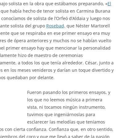
bajo solista en la obra que estábamos preparando, «
El
, que había hecho de tenor solista en Carmina Burana
 conocíamos de solista de l’Orfeó d’Aldaia y luego nos
ante solista del grupo
Rosebad,
que Néster Martorell
iente que se respiraba en ese primer ensayo era muy
eres de ópera anteriores y muchos no se habían vuelto
quel primer ensayo hay que mencionar la personalidad
idamente hizo de maestro de ceremonias
mente, a todos los que tenía alrededor. César, junto a
es en los meses venideros y darían un toque divertido y
 nos quedaban por delante.
Fueron pasando los primeros ensayos, y
los que no leemos música a primera
vista, ni tocamos ningún instrumento,
tuvimos que ingeniárnoslas para
esclarecer las melodías que teníamos
s con cierta confianza. Confianza que, en otro sentido,
miembros del coro y que me llevó a saber de la pasión