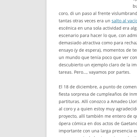
bu
coro, di un paso al frente vislumbran
tantas otras veces era un
salto al vací
escénica en una sola actividad era al
escenario para hacer lo que, con admi
demasiado atractiva como para rechaz
ensayo (y de espera), momentos de t
un mundo que tenía poco que ver con 
descubierto un ejemplo claro de la im
tareas. Pero…, vayamos por partes.
El 18 de diciembre, a punto de comenz
fiesta sorpresa de cumpleaños de Inma
partituras. Allí conozco a Amadeo Llo
al coro y a quien estoy muy agradecid
proyecto, allí también me entero de q
ópera cómica en dos actos de Gaetano 
importante con una larga presencia 