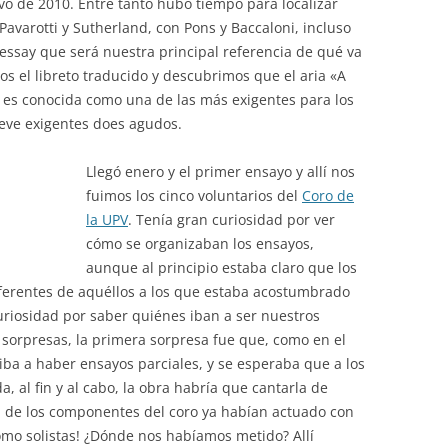
ivo de 2010. Entre tanto hubo tiempo para localizar
Pavarotti y Sutherland, con Pons y Baccaloni, incluso
essay que será nuestra principal referencia de qué va
s el libreto traducido y descubrimos que el aria «A
o es conocida como una de las más exigentes para los
ueve exigentes does agudos.
Llegó enero y el primer ensayo y allí nos
fuimos los cinco voluntarios del
Coro de
la UPV
. Tenía gran curiosidad por ver
cómo se organizaban los ensayos,
aunque al principio estaba claro que los
ferentes de aquéllos a los que estaba acostumbrado
uriosidad por saber quiénes iban a ser nuestros
sorpresas, la primera sorpresa fue que, como en el
o iba a haber ensayos parciales, y se esperaba que a los
, al fin y al cabo, la obra habría que cantarla de
 de los componentes del coro ya habían actuado con
como solistas! ¿Dónde nos habíamos metido? Allí