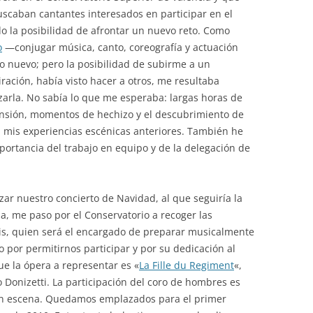
scaban cantantes interesados en participar en el
do la posibilidad de afrontar un nuevo reto. Como
o
—conjugar música, canto, coreografía y actuación
go nuevo; pero la posibilidad de subirme a un
ración, había visto hacer a otros, me resultaba
arla. No sabía lo que me esperaba: largas horas de
ensión, momentos de hechizo y el descubrimiento de
mis experiencias escénicas anteriores. También he
portancia del trabajo en equipo y de la delegación de
ar nuestro concierto de Navidad, al que seguiría la
, me paso por el Conservatorio a recoger las
ris, quien será el encargado de preparar musicalmente
o por permitirnos participar y por su dedicación al
ue la ópera a representar es «
La Fille du Regiment
«,
Donizetti. La participación del coro de hombres es
en escena. Quedamos emplazados para el primer