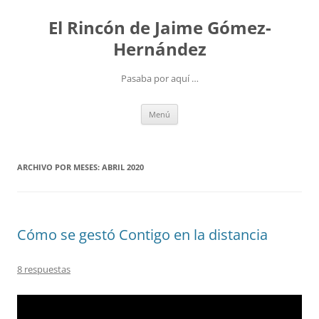
Saltar
al
El Rincón de Jaime Gómez-
contenido
Hernández
Pasaba por aquí …
Menú
ARCHIVO POR MESES:
ABRIL 2020
Cómo se gestó Contigo en la distancia
8 respuestas