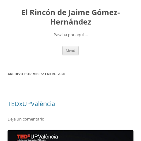
Saltar
al
El Rincón de Jaime Gómez-
contenido
Hernández
Pasaba por aquí …
Menú
ARCHIVO POR MESES:
ENERO 2020
TEDxUPValència
Deja un comentario