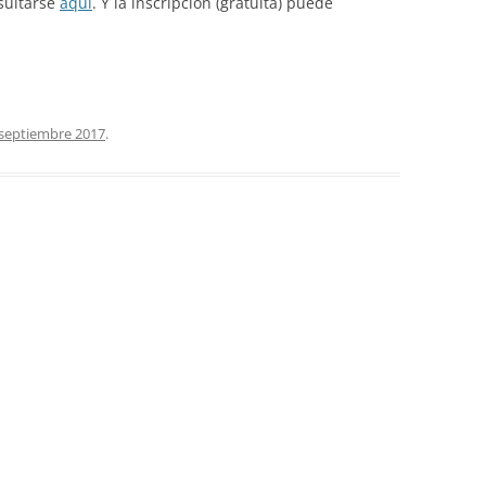
sultarse
aquí
. Y la inscripción (gratuita) puede
 septiembre 2017
.