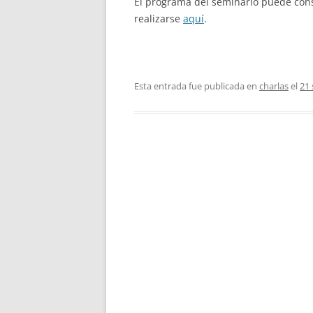
El programa del seminario puede con
realizarse
aquí
.
Esta entrada fue publicada en
charlas
el
21