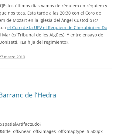
eft]Estos últimos días vamos de réquiem en réquiem y
ue nos toca. Esta tarde a las 20:30 con el Coro de
m de Mozart en la Iglesia del Ángel Custodio (c/
 con
el Coro de la UPV el Requiem de Cherubini en Do
l Mar (c/ Tribunal de les Aigües). Y entre ensayo de
onizetti, «La hija del regimiento».
27 marzo 2010
.
Barranc de l’Hedra
/spatialArtifacts.do?
title=off&near=off&images=off&maptype=S 500px