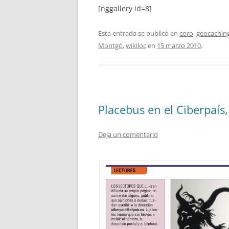
[nggallery id=8]
Esta entrada se publicó en
coro
,
geocachin
Montgó
,
wikiloc
en
15 marzo 2010
.
Placebus en el Ciberpaís
Deja un comentario