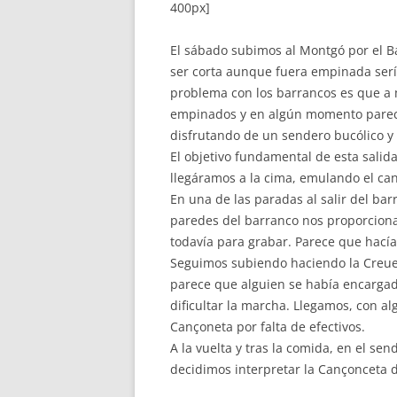
400px]
El sábado subimos al Montgó por el Ba
ser corta aunque fuera empinada sería
problema con los barrancos es que a 
empinados y en algún momento pare
disfrutando de un sendero bucólico y 
El objetivo fundamental de esta sali
llegáramos a la cima, emulando el can
En una de las paradas al salir del ba
paredes del barranco nos proporcion
todavía para grabar. Parece que hacía
Seguimos subiendo haciendo la Creue
parece que alguien se había encargad
dificultar la marcha. Llegamos, con al
Cançoneta por falta de efectivos.
A la vuelta y tras la comida, en el se
decidimos interpretar la Cançonceta d