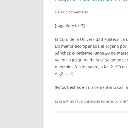
Deja un comentario
[nggallery id=7]
El Coro de la Universidad Politécnica
Do menor acompañada al órgano por Ar
Sánchez
el próximo lunes 29 de marzo 
Valencia (esquina de la c/ Salamanca
miércoles 31 de marzo, a las 21:00 en 
Aigües, 1)
(Fotos hechas en un cementario casi 
Esta entrada fue publicada en
arte
,
coro
el