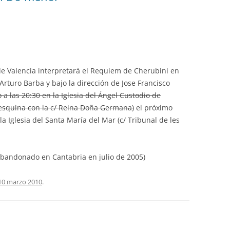
 de Valencia interpretará el Requiem de Cherubini en
turo Barba y bajo la dirección de Jose Francisco
a las 20:30 en la Iglesia del Ángel Custodio de
 esquina con la c/ Reina Doña Germana)
el próximo
la Iglesia del Santa María del Mar (c/ Tribunal de les
abandonado en Cantabria en julio de 2005)
10 marzo 2010
.