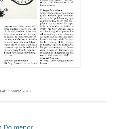
s
el
11 marzo 2010
.
n Do menor