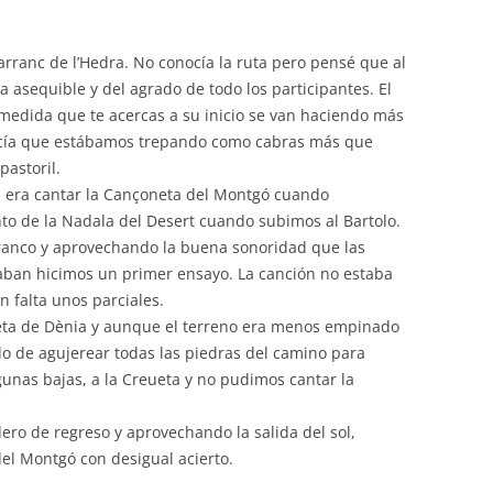
rranc de l’Hedra. No conocía la ruta pero pensé que al
 asequible y del agrado de todo los participantes. El
medida que te acercas a su inicio se van haciendo más
cía que estábamos trepando como cabras más que
pastoril.
da era cantar la Cançoneta del Montgó cuando
to de la Nadala del Desert cuando subimos al Bartolo.
rranco y aprovechando la buena sonoridad que las
aban hicimos un primer ensayo. La canción no estaba
n falta unos parciales.
ta de Dènia y aunque el terreno era menos empinado
o de agujerear todas las piedras del camino para
gunas bajas, a la Creueta y no pudimos cantar la
ndero de regreso y aprovechando la salida del sol,
el Montgó con desigual acierto.