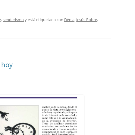
g
,
senderismo
y está etiquetada con
Dènia
,
Jesús Pobre
,
, hoy