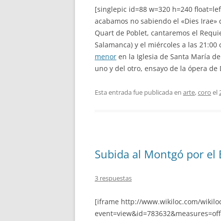
[singlepic id=88 w=320 h=240 float=l
acabamos no sabiendo el «Dies Irae» q
Quart de Poblet, cantaremos el Requie
Salamanca) y el miércoles a las 21:00
menor
en la Iglesia de Santa María de
uno y del otro, ensayo de la ópera de D
Esta entrada fue publicada en
arte
,
coro
el
Subida al Montgó por el 
3 respuestas
[iframe http://www.wikiloc.com/wikiloc
event=view&id=783632&measures=off&