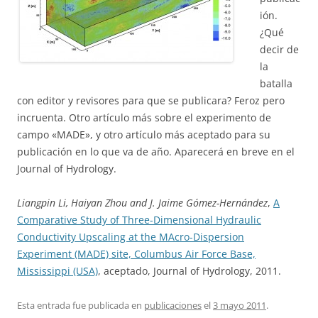
ión.
¿Qué
decir de
la
batalla
con editor y revisores para que se publicara? Feroz pero
incruenta. Otro artículo más sobre el experimento de
campo «MADE», y otro artículo más aceptado para su
publicación en lo que va de año. Aparecerá en breve en el
Journal of Hydrology.
Liangpin Li, Haiyan Zhou and J. Jaime Gómez-Hernández
,
A
Comparative Study of Three-Dimensional Hydraulic
Conductivity Upscaling at the MAcro-Dispersion
Experiment (MADE) site, Columbus Air Force Base,
Mississippi (USA)
, aceptado, Journal of Hydrology, 2011.
Esta entrada fue publicada en
publicaciones
el
3 mayo 2011
.