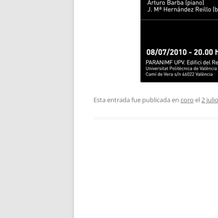
Esta entrada fue publicada en
coro
el
2 juli