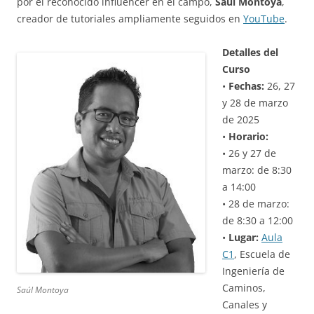
por el reconocido influencer en el campo,
Saúl Montoya
,
creador de tutoriales ampliamente seguidos en
YouTube
.
Detalles del
Curso
•
Fechas:
26, 27
y 28 de marzo
de 2025
•
Horario:
• 26 y 27 de
marzo: de 8:30
a 14:00
• 28 de marzo:
de 8:30 a 12:00
•
Lugar:
Aula
C1
, Escuela de
Ingeniería de
Caminos,
Saúl Montoya
Canales y