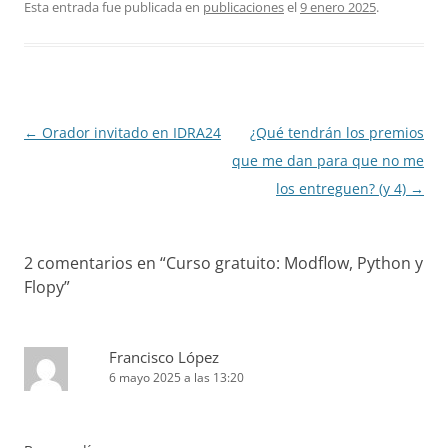
Esta entrada fue publicada en
publicaciones
el
9 enero 2025
.
Navegación
←
Orador invitado en IDRA24
¿Qué tendrán los premios
de
que me dan para que no me
entradas
los entreguen? (y 4)
→
2 comentarios en “
Curso gratuito: Modflow, Python y
Flopy
”
Francisco López
6 mayo 2025 a las 13:20