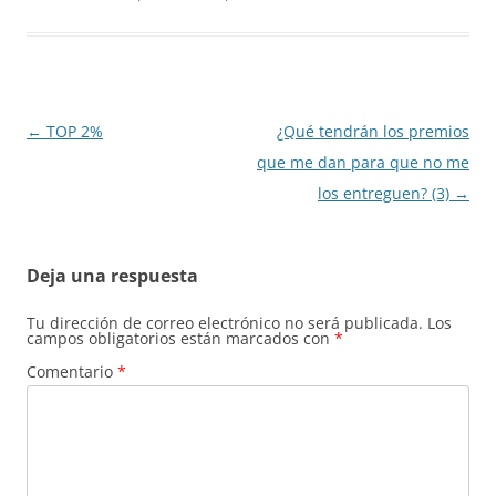
Navegación
←
TOP 2%
¿Qué tendrán los premios
de
que me dan para que no me
entradas
los entreguen? (3)
→
Deja una respuesta
Tu dirección de correo electrónico no será publicada.
Los
campos obligatorios están marcados con
*
Comentario
*