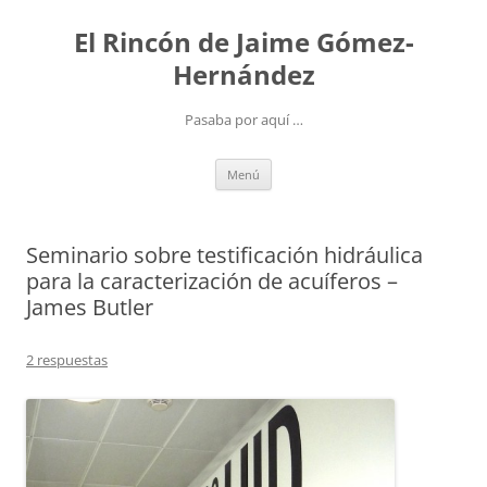
Saltar
al
El Rincón de Jaime Gómez-
contenido
Hernández
Pasaba por aquí …
Menú
Seminario sobre testificación hidráulica
para la caracterización de acuíferos –
James Butler
2 respuestas