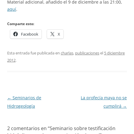
Material adicional, añadido el 9 de diciembre a las 21:00,
aquí
.
Comparte esto:
Facebook
X
Esta entrada fue publicada en
charlas
,
publicaciones
el
5 diciembre
2012
.
Navegación
←
Seminarios de
La profecía maya no se
de
Hidrogeología
cumplirá
→
entradas
2 comentarios en “
Seminario sobre testificación